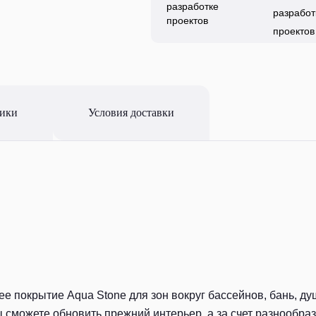
разработ
проектов
тики
Условия доставки
е покрытие Aqua Stone для зон вокруг бассейнов, бань, д
сможете обновить прежний интерьер, а за счет разнообра