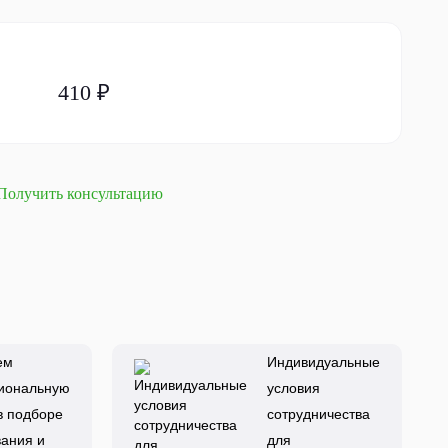
410 ₽
Получить консультацию
ем
Индивидуальные
иональную
условия
в подборе
сотрудничества
ания и
для