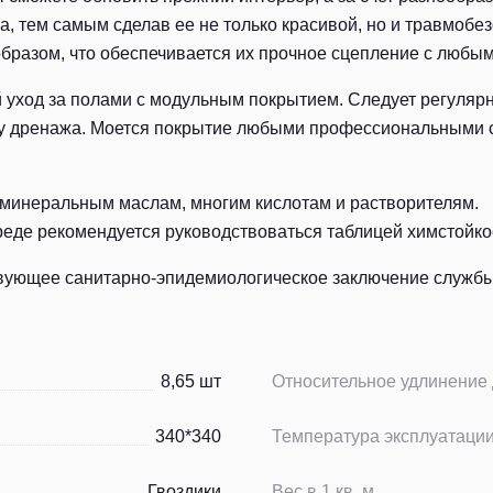
а, тем самым сделав ее не только красивой, но и травмобе
бразом, что обеспечивается их прочное сцепление с любы
уход за полами с модульным покрытием. Следует регулярн
ему дренажа. Моется покрытие любыми профессиональными 
 минеральным маслам, многим кислотам и растворителям.
среде рекомендуется руководствоваться таблицей химстойко
вующее санитарно-эпидемиологическое заключение службы 
8,65 шт
Относительное удлинение
340*340
Температура эксплуатаци
Гвоздики
Вес в 1 кв. м