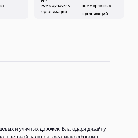
ке
коммерческих
организаций
ушевых и уличных дорожек. Благодаря дизайну,
зия цветовой палитры, креативно оформить