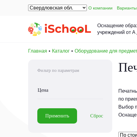
О компании
Варианты
Оснащение обра
учреждений от А
Главная
Каталог
Оборудование для предме
Пе
Фильтр по параметрам
Цена
Печатны
по прие
Выбор п
Оснащен
Применить
Сброс