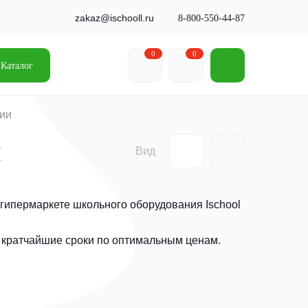
zakaz@ischooll.ru
8-800-550-44-87
0
0
Каталог
мии
и
Вид
гипермаркете школьного оборудования Ischool
 кратчайшие сроки по оптимальным ценам.