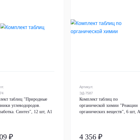
ул:
Артикул:
74
ЭД-7587
лект таблиц "Природные
Комплект таблиц по
чники углеводородов.
органической химии "Реакции
работка. Синтез", 12 шт, А1
органических веществ", 6 шт, 
09 ₽
4 356 ₽