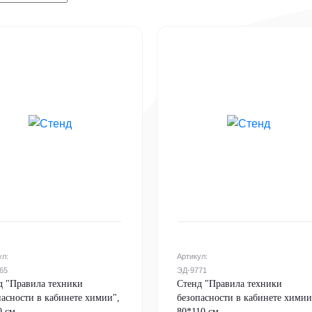
ул:
Артикул:
65
ЭД-9771
д "Правила техники
Стенд "Правила техники
пасности в кабинете химии",
безопасности в кабинете химии
0 см
80*110 см