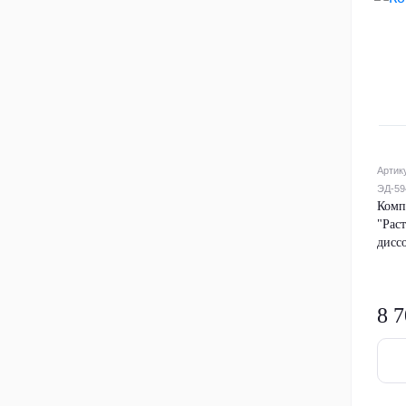
Артик
ЭД-59
Комп
"Рас
дисс
8 7