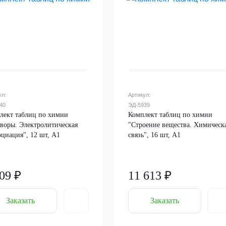
ул:
Артикул:
40
ЭД-5939
лект таблиц по химии
Комплект таблиц по химии
творы. Электролитическая
"Строение вещества. Химическ
оциация", 12 шт, А1
связь", 16 шт, А1
09 ₽
11 613 ₽
Заказать
Заказать