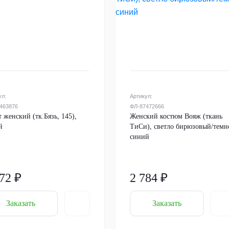
ул:
Артикул:
463876
ФЛ-87472666
 женский (тк.Бязь, 145),
Женский костюм Вояж (ткань
й
ТиСи), светло бирюзовый/темн
синий
72 ₽
2 784 ₽
Заказать
Заказать