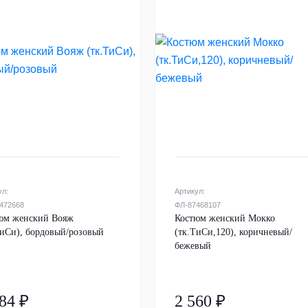
ул:
Артикул:
472668
ФЛ-87468107
юм женский Вояж
Костюм женский Мокко
ТиСи), бордовый/розовый
(тк.ТиСи,120), коричневый/
бежевый
84 ₽
2 560 ₽