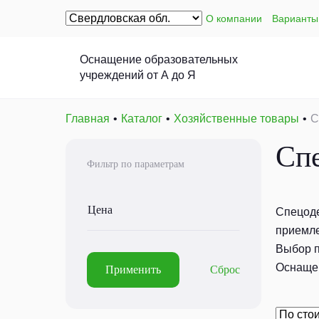
О компании
Варианты
Оснащение образовательных
учреждений от А до Я
Главная
Каталог
Хозяйственные товары
С
Сп
Фильтр по параметрам
Цена
Спецоде
приемле
Выбор п
Оснащен
Применить
Сброс