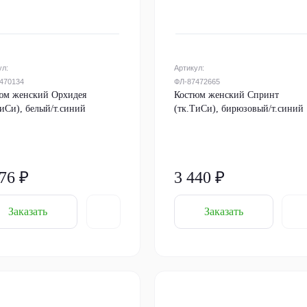
ул:
Артикул:
470134
ФЛ-87472665
юм женский Орхидея
Костюм женский Спринт
ТиСи), белый/т.синий
(тк.ТиСи), бирюзовый/т.синий
76 ₽
3 440 ₽
Заказать
Заказать