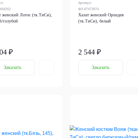
ул:
Артикул:
469262
ФЛ-87473874
т женский Лотос (тк.ТиСи),
Халат женский Орхидея
й/голубой
(тк.ТиСи), белый
04 ₽
2 544 ₽
Заказать
Заказать