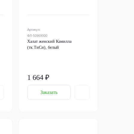
Артикул:
ФЛ-50969000
Халат женский Камилла
(тк.ТиСи), белый
1 664 ₽
Заказать