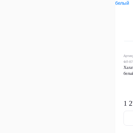
Артик
ФЛ-87
Халат
белы
1 2