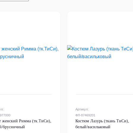
ул:
Артикул:
977000
ФЛ-87469201
т женский Римма (тк.ТиСи),
Костюм Лазурь (ткань ТиСи),
й/брусничный
белый/васильковый