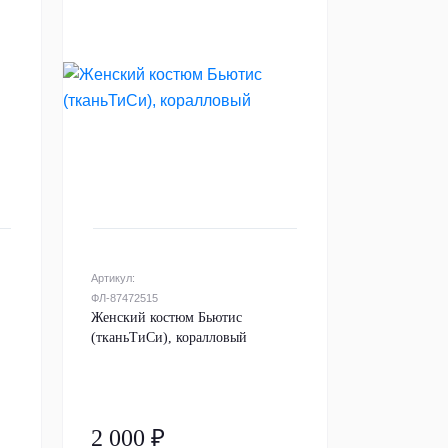
Артикул:
ФЛ-87472515
Женский костюм Бьютис
(тканьТиСи), коралловый
2 000 ₽