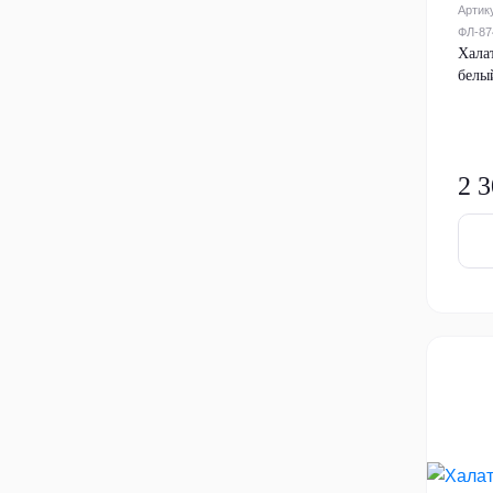
Артик
ФЛ-87
Хала
белы
2 3