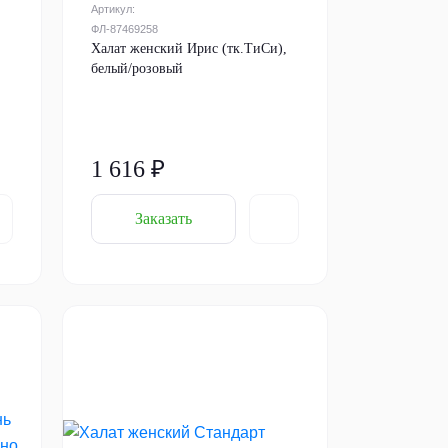
Артикул:
ФЛ-87469258
Халат женский Ирис (тк.ТиСи),
белый/розовый
1 616 ₽
Заказать