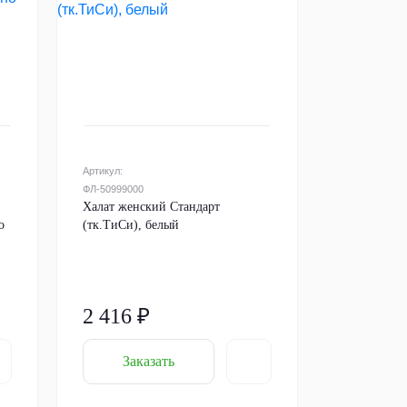
Артикул:
ФЛ-50999000
Халат женский Стандарт
о
(тк.ТиСи), белый
2 416 ₽
Заказать