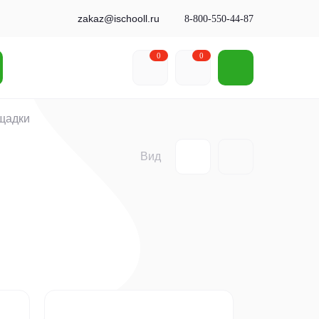
zakaz@ischooll.ru
8-800-550-44-87
0
0
щадки
Вид