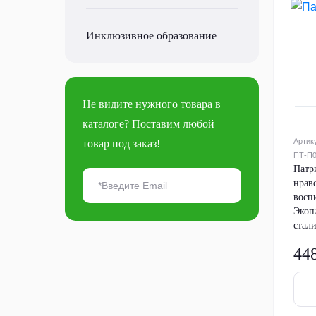
Инклюзивное образование
Не видите нужного товара в
каталоге? Поставим любой
Артик
товар под заказ!
ПТ-П
Патр
нрав
восп
Экоп
стали
44