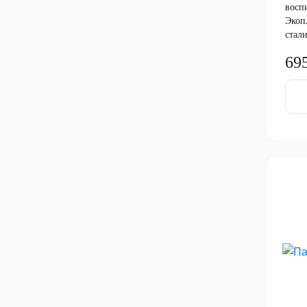
восп
Экоп
стали
69