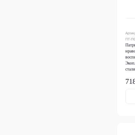
Артик
ПТ-П
Патр
нрав
восп
Экоп
стали
71