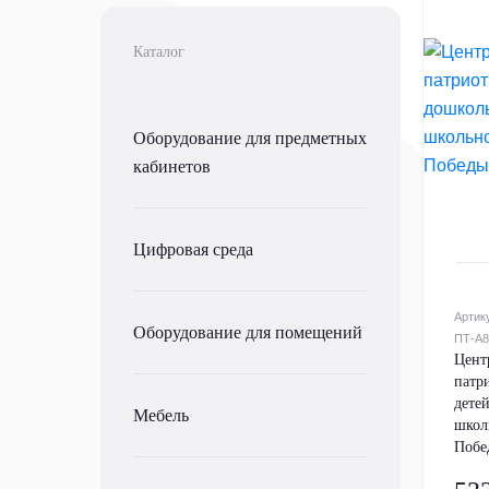
Каталог
Оборудование для предметных
кабинетов
Цифровая среда
Артик
Оборудование для помещений
ПТ-А8
Цент
патр
дете
Мебель
школ
Побе