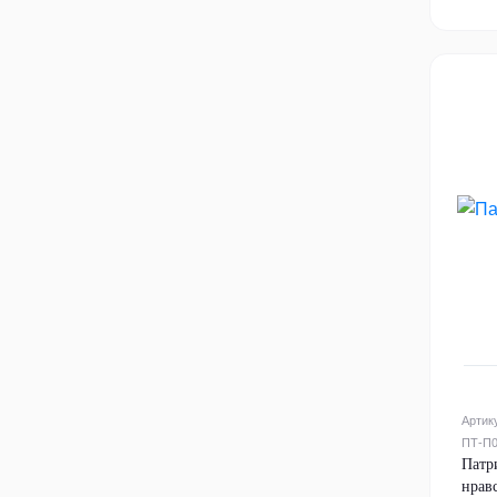
Артик
ПТ-П
Патр
нрав