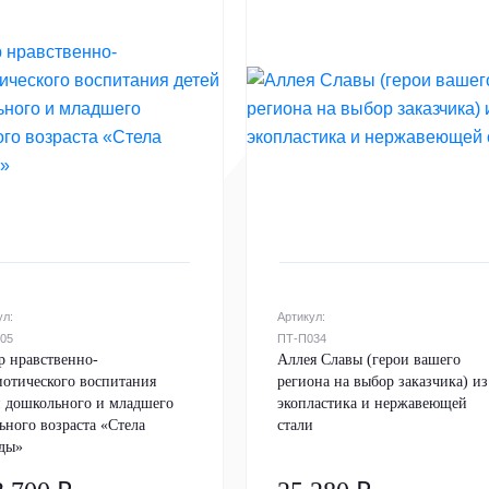
ул:
Артикул:
05
ПТ-П034
р нравственно-
Аллея Славы (герои вашего
иотического воспитания
региона на выбор заказчика) из
й дошкольного и младшего
экопластика и нержавеющей
ьного возраста «Стела
стали
ды»