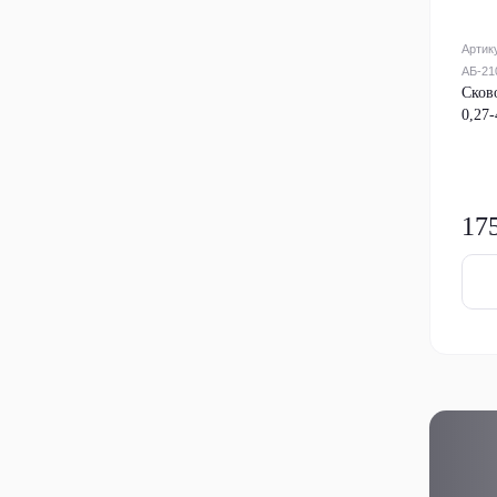
Артик
АБ-21
Сков
0,27
17