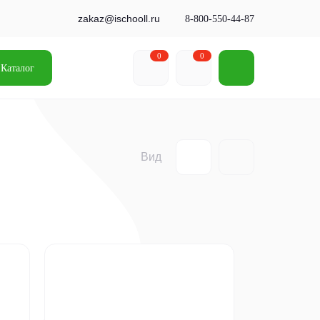
zakaz@ischooll.ru
8-800-550-44-87
0
0
Каталог
Вид