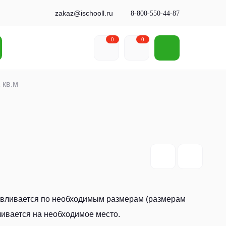
zakaz@ischooll.ru
8-800-550-44-87
0
0
 кв.м
авливается по необходимым размерам (размерам
ливается на необходимое место.