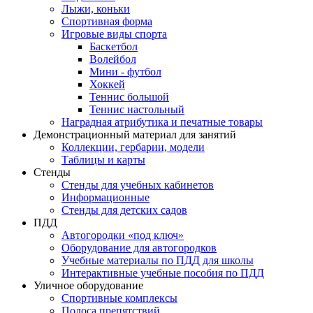
Лыжи, коньки
Спортивная форма
Игровые виды спорта
Баскетбол
Волейбол
Мини - футбол
Хоккей
Теннис большой
Теннис настольный
Наградная атрибутика и печатные товары
Демонстрационный материал для занятий
Коллекции, гербарии, модели
Таблицы и карты
Стенды
Стенды для учебных кабинетов
Информационные
Стенды для детских садов
ПДД
Автогородки «под ключ»
Оборудование для автогородков
Учебные материалы по ПДД для школы
Интерактивные учебные пособия по ПДД
Уличное оборудование
Спортивные комплексы
Полоса препятствий