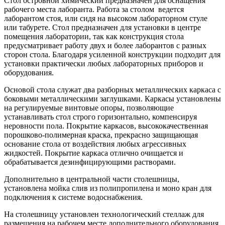
Стол островной химический предназначен для оснащения
рабочего места лаборанта. Работа за столом ведется
лаборантом стоя, или сидя на высоком лабораторном стуле
или табурете. Стол предназначен для установки в центре
помещения лаборатории, так как конструкция стола
предусматривает работу двух и более лаборантов с разных
сторон стола. Благодаря усиленной конструкции подходит для
установки практически любых лабораторных приборов и
оборудования.
Основой стола служат два разборных металлических каркаса с
боковыми металлическими заглушками. Каркасы установлены
на регулируемые винтовые опоры, позволяющие
устанавливать стол строго горизонтально, компенсируя
неровности пола. Покрытие каркасов, высококачественная
порошково-полимерная краска, прекрасно защищающая
основание стола от воздействия любых агрессивных
жидкостей. Покрытие каркаса отлично очищается и
обрабатывается дезинфицирующими растворами.
Дополнительно в центральной части столешницы,
установлена мойка слив из полипропилена и моно кран для
подключения к системе водоснабжения.
На столешницу установлен технологический стеллаж для
размещения на рабочем месте дополнительного оборудования,