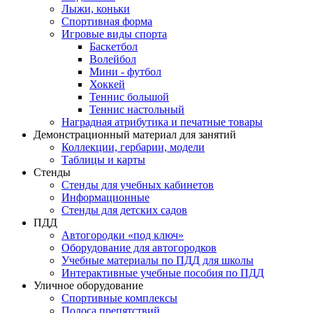
Лыжи, коньки
Спортивная форма
Игровые виды спорта
Баскетбол
Волейбол
Мини - футбол
Хоккей
Теннис большой
Теннис настольный
Наградная атрибутика и печатные товары
Демонстрационный материал для занятий
Коллекции, гербарии, модели
Таблицы и карты
Стенды
Стенды для учебных кабинетов
Информационные
Стенды для детских садов
ПДД
Автогородки «под ключ»
Оборудование для автогородков
Учебные материалы по ПДД для школы
Интерактивные учебные пособия по ПДД
Уличное оборудование
Спортивные комплексы
Полоса препятствий