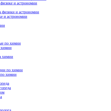
 физике и астрономии
а физики и астрономии
ке и астрономии
мии
ые по химии
 химии
а химии
ции по химии
 по химии
опеда
гопеда
дом
да
холога