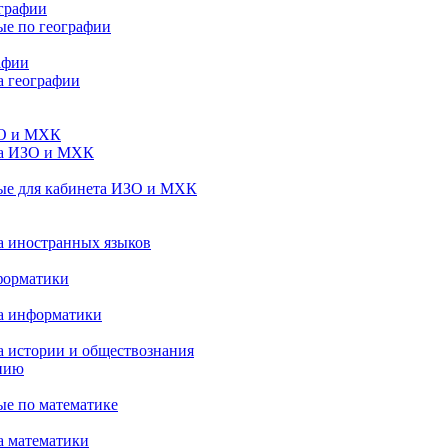
ографии
е по географии
афии
а географии
ЗО и МХК
та ИЗО и МХК
ые для кабинета ИЗО и МХК
а иностранных языков
форматики
та информатики
а истории и обществознания
анию
е по математике
а математики