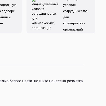
иональную
условия
в подборе
сотрудничества
ания и
для
ке
коммерческих
организаций
лью белого цвета, на щите нанесена разметка