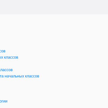
сов
ых классов
классов
та начальных классов
огии