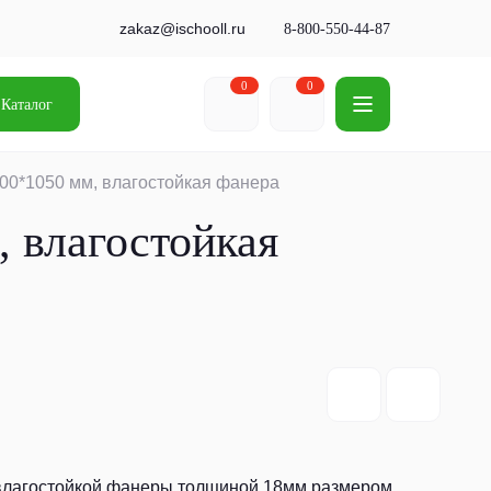
zakaz@ischooll.ru
8-800-550-44-87
0
0
Каталог
800*1050 мм, влагостойкая фанера
 влагостойкая
 влагостойкой фанеры толщиной 18мм размером