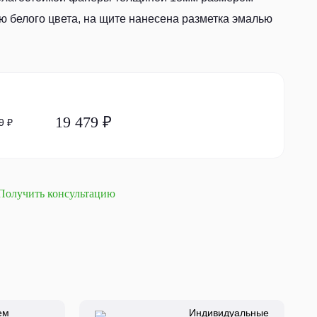
ю белого цвета, на щите нанесена разметка эмалью
19 479 ₽
9 ₽
Получить консультацию
ем
Индивидуальные