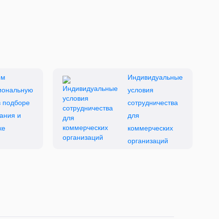
ем
Индивидуальные
иональную
условия
 подборе
сотрудничества
ания и
для
ке
коммерческих
организаций