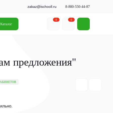
zakaz@ischooll.ru
8-800-550-44-87
0
0
Каталог
нам предложения"
КАБИНЕТОВ
ильно.