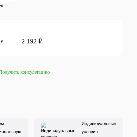
к.
2 192 ₽
 ₽
Получить консультацию
ем
Индивидуальные
иональную
условия