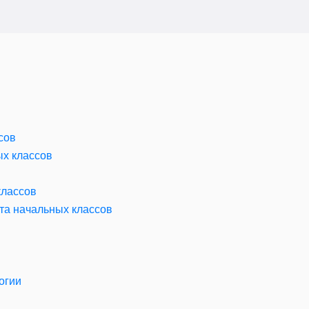
сов
ых классов
классов
та начальных классов
огии