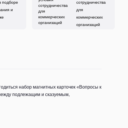
в подборе
сотрудничества
ания и
для
ке
коммерческих
организаций
годиться набор магнитных карточек «Вопросы к
 между подлежащим и сказуемым,