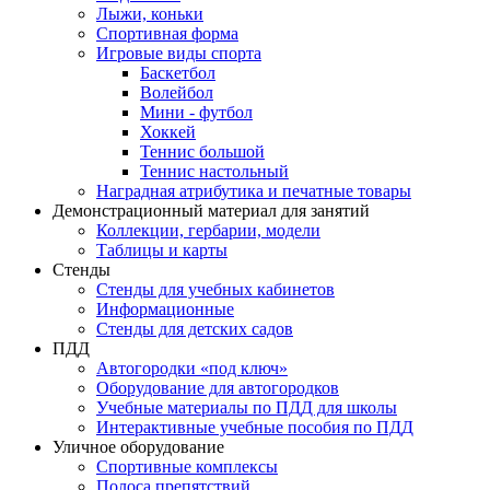
Лыжи, коньки
Спортивная форма
Игровые виды спорта
Баскетбол
Волейбол
Мини - футбол
Хоккей
Теннис большой
Теннис настольный
Наградная атрибутика и печатные товары
Демонстрационный материал для занятий
Коллекции, гербарии, модели
Таблицы и карты
Стенды
Стенды для учебных кабинетов
Информационные
Стенды для детских садов
ПДД
Автогородки «под ключ»
Оборудование для автогородков
Учебные материалы по ПДД для школы
Интерактивные учебные пособия по ПДД
Уличное оборудование
Спортивные комплексы
Полоса препятствий