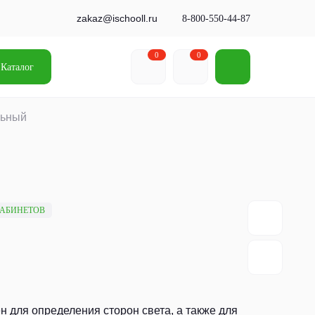
zakaz@ischooll.ru
8-800-550-44-87
0
0
Каталог
льный
КАБИНЕТОВ
 для определения сторон света, а также для