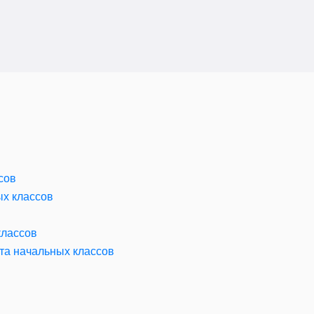
сов
ых классов
классов
та начальных классов