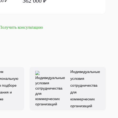
362 000 ₽
00 ₽
Получить консультацию
ем
Индивидуальные
иональную
условия
в подборе
сотрудничества
ания и
для
ке
коммерческих
организаций