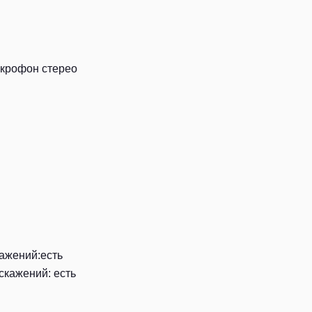
икрофон стерео
ажений:есть
скажений: есть