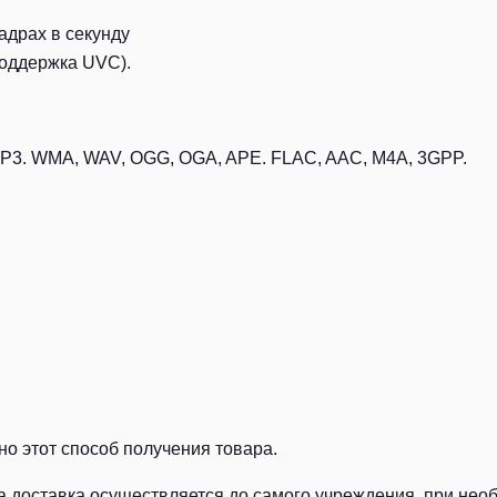
адрах в секунду
поддержка UVC).
3. WMA, WAV, OGG, OGA, APE. FLAC, AAC, M4A, 3GPP.
о этот способ получения товара.
а доставка осуществляется до самого учреждения, при нео