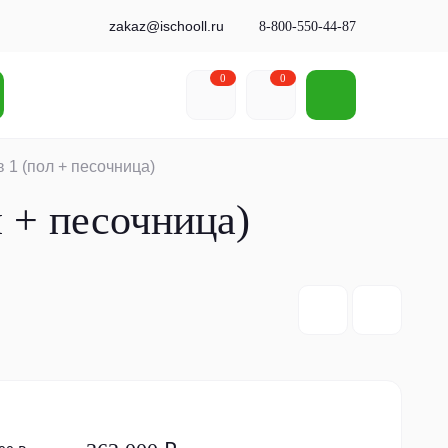
zakaz@ischooll.ru
8-800-550-44-87
0
0
 1 (пол + песочница)
л + песочница)