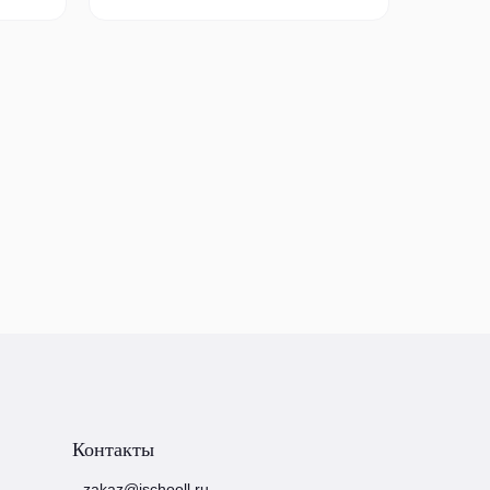
Контакты
zakaz@ischooll.ru