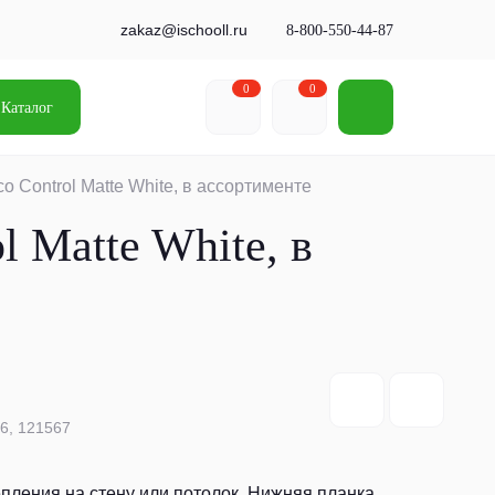
zakaz@ischooll.ru
8-800-550-44-87
0
0
Каталог
 Control Matte White, в ассортименте
 Matte White, в
66, 121567
пления на стену или потолок. Нижняя планка