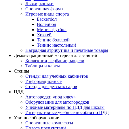
Лыжи, коньки
Спортивная форма
Игровые виды спорта
Баскетбол
Волейбол
Мини - футбол
Хоккей
Теннис большой
Теннис настольный
Наградная атрибутика и печатные товары
Демонстрационный материал для занятий
Коллекции, гербарии, модели
Таблицы и карты
Стенды
Стенды для учебных кабинетов
Информационные
Стенды для детских садов
ПДД
Автогородки «под ключ»
Оборудование для автогородков
Учебные материалы по ПДД для школы
Интерактивные учебные пособия по ПДД
Уличное оборудование
Спортивные комплексы
Полоса препятствий