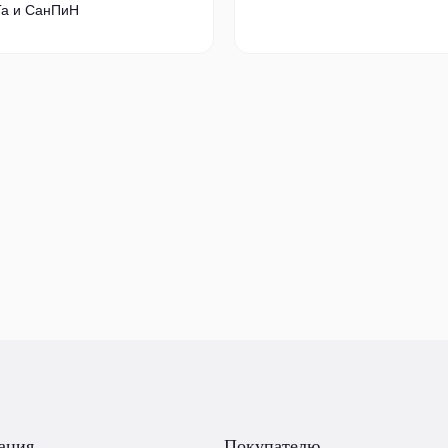
а и СанПиН
ация
Покупателю