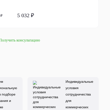
5 032 ₽
 ₽
Получить консультацию
ем
Индивидуальные
иональную
условия
в подборе
сотрудничества
ания и
для
ке
коммерческих