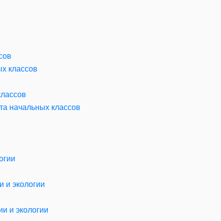
сов
ых классов
классов
та начальных классов
огии
 и экологии
ии и экологии