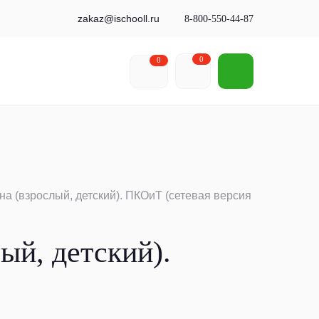
zakaz@ischooll.ru
8-800-550-44-87
0
0
а (взрослый, детский). ПКОиТ (сетевая версия
ый, детский).