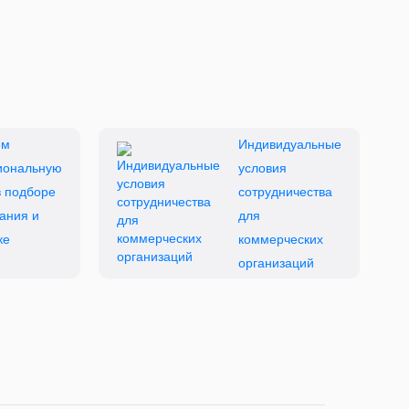
ем
Индивидуальные
иональную
условия
 подборе
сотрудничества
ания и
для
ке
коммерческих
организаций