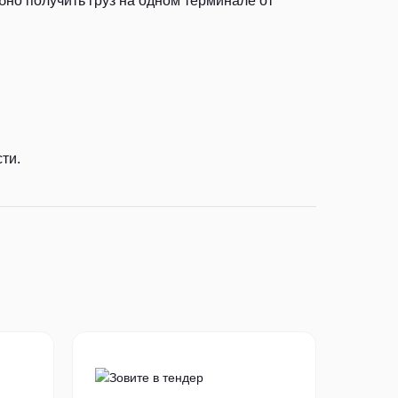
но получить груз на одном терминале от
ти.