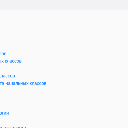
сов
ых классов
классов
та начальных классов
огии
 и экологии