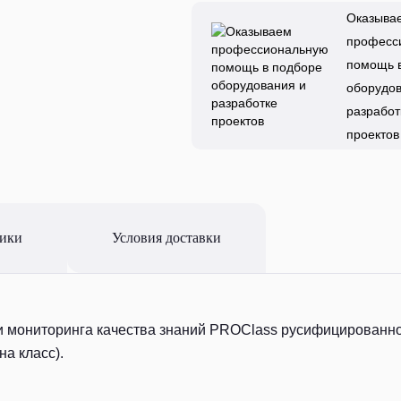
Оказыва
професс
помощь 
оборудов
разработ
проектов
тики
Условия доставки
и мониторинга качества знаний PROСlass русифицированн
на класс).