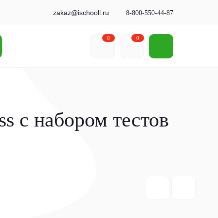
zakaz@ischooll.ru
8-800-550-44-87
0
0
s с набором тестов