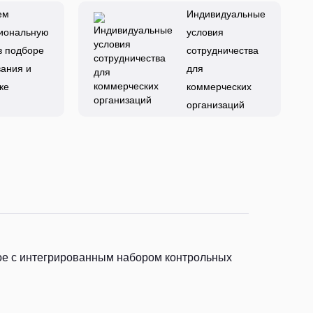
ем
Индивидуальные
иональную
условия
в подборе
сотрудничества
ания и
для
ке
коммерческих
организаций
ое с интегрированным набором контрольных