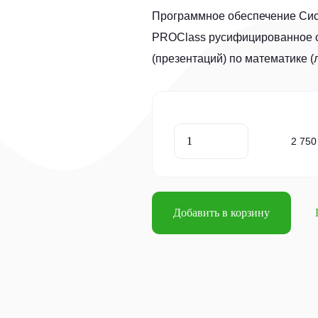
Программное обеспечение Сис
PROСlass русифицированное с
(презентаций) по математике (л
2 750
Добавить в корзину