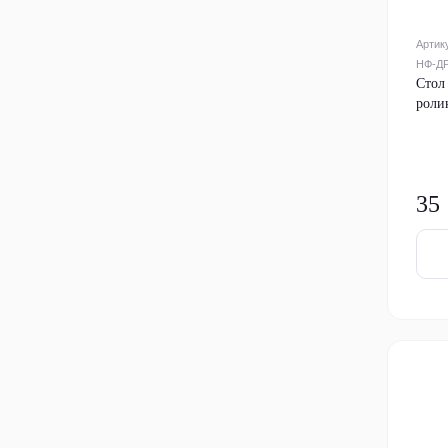
Артик
НФ-ДР
Стол
роли
35