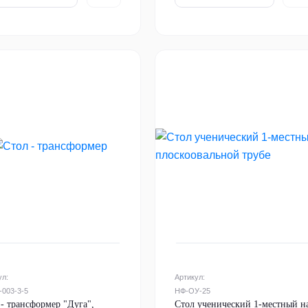
ул:
Артикул:
-003-3-5
НФ-ОУ-25
 - трансформер "Дуга",
Стол ученический 1-местный н