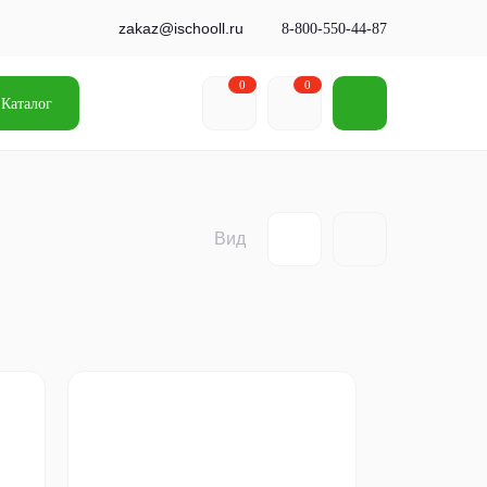
zakaz@ischooll.ru
8-800-550-44-87
0
0
Каталог
Вид